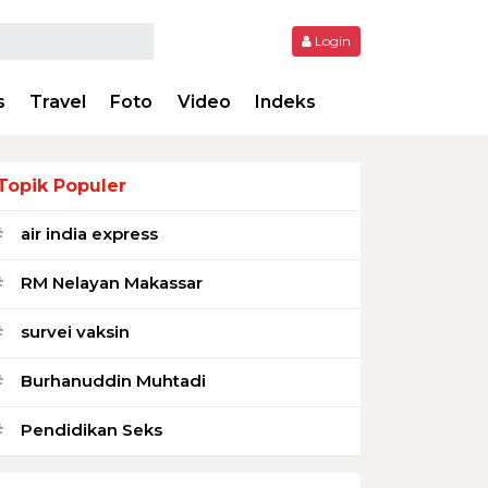
Login
s
Travel
Foto
Video
Indeks
Topik Populer
air india express
#
RM Nelayan Makassar
#
survei vaksin
#
Burhanuddin Muhtadi
#
Pendidikan Seks
#