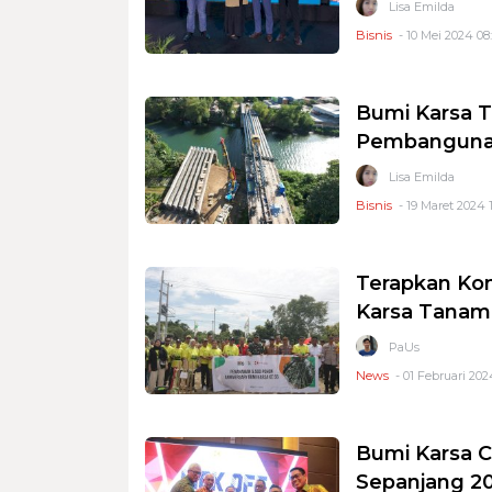
Lisa Emilda
Bisnis
- 10 Mei 2024 08
Bumi Karsa T
Pembangunan
Lisa Emilda
Bisnis
- 19 Maret 2024 1
Terapkan Kon
Karsa Tanam 
PaUs
News
- 01 Februari 2024
Bumi Karsa 
Sepanjang 2