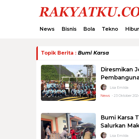
News
Bisnis
Bola
Tekno
Hibu
Topik Berita :
Bumi Karsa
Diresmikan J
Pembanguna
Lisa Emilda
News
- 23 Oktober 202
Bumi Karsa T
Salurkan Mak
Lisa Emilda