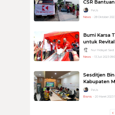
CSR Bantuan 
PaUs
News
- 28 Oktober 2023
Bumi Karsa T
untuk Revita
Nur Hidayat Said
News
- 13 Juli 2023 09:
Sesditjen Bi
Kabupaten M
PaUs
Bisnis
- 20 Maret 2023 