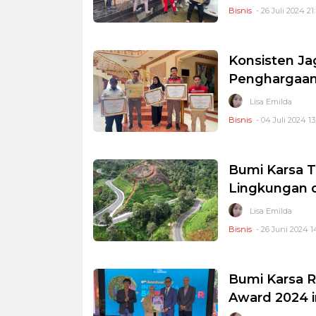
Bisnis
- 26 Juli 2024 21
Konsisten Ja
Penghargaan 
Lisa Emilda
Bisnis
- 04 Juli 2024 13
Bumi Karsa 
Lingkungan d
Lisa Emilda
Bisnis
- 26 Juni 2024 1
Bumi Karsa R
Award 2024 i