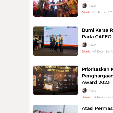
PaUs
Bisnis
- 24 Januari 202
Bumi Karsa R
Pada CAFEO 
PaUs
Bisnis
- 06 Desember 2
Prioritaskan
Penghargaan 
Award 2023
PaUs
Bisnis
- 14 November 2
Atasi Permas