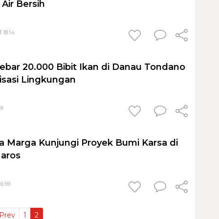
Air Bersih
 18:14
ebar 20.000 Bibit Ikan di Danau Tondano
lisasi Lingkungan
09
na Marga Kunjungi Proyek Bumi Karsa di
aros
16:59
Prev
1
2