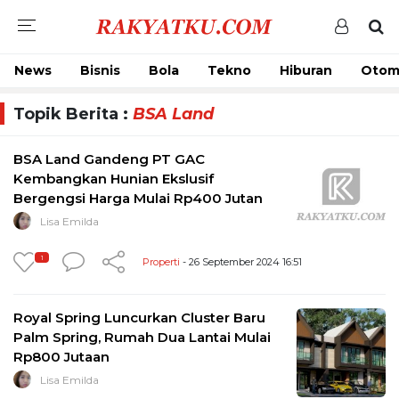
News
Bisnis
Bola
Tekno
Hiburan
Otom
Topik Berita :
BSA Land
BSA Land Gandeng PT GAC
Kembangkan Hunian Ekslusif
Bergengsi Harga Mulai Rp400 Jutan
Lisa Emilda
1
Properti
- 26 September 2024 16:51
Royal Spring Luncurkan Cluster Baru
Palm Spring, Rumah Dua Lantai Mulai
Rp800 Jutaan
Lisa Emilda