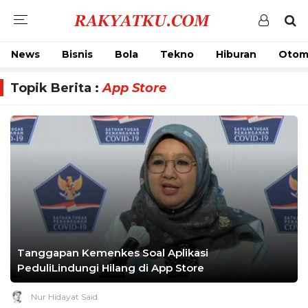
News
Bisnis
Bola
Tekno
Hiburan
Otom
Topik Berita :
App Store
Tanggapan Kemenkes Soal Aplikasi
PeduliLindungi Hilang di App Store
Nur Hidayat Said