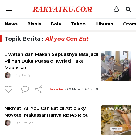
News
Bisnis
Bola
Tekno
Hiburan
Otom
Topik Berita :
All you Can Eat
Liwetan dan Makan Sepuasnya Bisa jadi
Pilihan Buka Puasa di Kyriad Haka
Makassar
Lisa Emilda
Ramadan
- 09 Maret 2024 23:31
Nikmati All You Can Eat di Attic Sky
Novotel Makassar Hanya Rp145 Ribu
Lisa Emilda