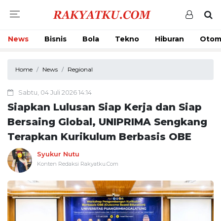
News
Bisnis
Bola
Tekno
Hiburan
Otom
Home
News
Regional
Sabtu, 04 Juli 2026 14:14
Siapkan Lulusan Siap Kerja dan Siap
Bersaing Global, UNIPRIMA Sengkang
Terapkan Kurikulum Berbasis OBE
Syukur Nutu
Konten Redaksi Rakyatku.Com