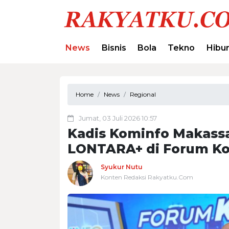
News
Bisnis
Bola
Tekno
Hibu
Home
News
Regional
Jumat, 03 Juli 2026 10:57
Kadis Kominfo Makass
LONTARA+ di Forum K
Syukur Nutu
Konten Redaksi Rakyatku.Com