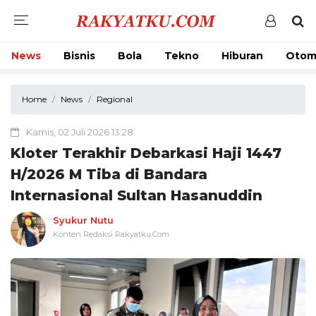
News
Bisnis
Bola
Tekno
Hiburan
Otom
Home
News
Regional
Kamis, 02 Juli 2026 13:28
Kloter Terakhir Debarkasi Haji 1447
H/2026 M Tiba di Bandara
Internasional Sultan Hasanuddin
Syukur Nutu
Konten Redaksi Rakyatku.Com