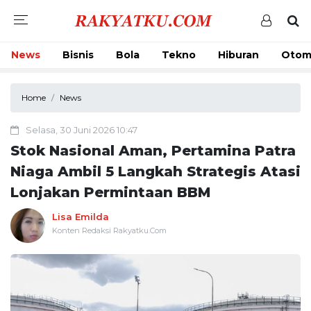
News
Bisnis
Bola
Tekno
Hiburan
Otom
Home
News
Selasa, 30 Juni 2026 10:47
Stok Nasional Aman, Pertamina Patra
Niaga Ambil 5 Langkah Strategis Atasi
Lonjakan Permintaan BBM
Lisa Emilda
Konten Redaksi Rakyatku.Com