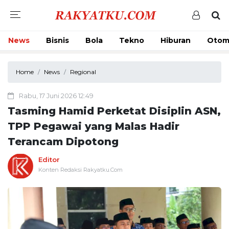
News
Bisnis
Bola
Tekno
Hiburan
Otom
Home
News
Regional
Rabu, 17 Juni 2026 12:49
Tasming Hamid Perketat Disiplin ASN,
TPP Pegawai yang Malas Hadir
Terancam Dipotong
Editor
Konten Redaksi Rakyatku.Com