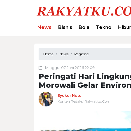
News
Bisnis
Bola
Tekno
Hibu
Home
News
Regional
Minggu, 07 Juni 2026 22:09
Peringati Hari Lingkun
Morowali Gelar Enviro
Syukur Nutu
Konten Redaksi Rakyatku.Com