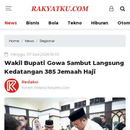
News
Bisnis
Bola
Tekno
Hiburan
Otom
Home
News
Regional
Minggu, 07 Juni 2026 16:33
Wakil Bupati Gowa Sambut Langsung
Kedatangan 385 Jemaah Haji
Redaksi
Konten Redaksi Rakyatku.Com