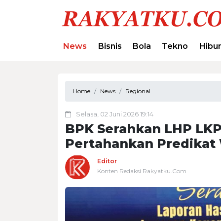
News
Bisnis
Bola
Tekno
Hibu
Home
News
Regional
Selasa, 02 Juni 2026 19:14
BPK Serahkan LHP LKP
Pertahankan Predikat
Editor
Konten Redaksi Rakyatku.Com