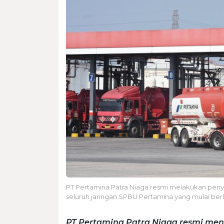
PT Pertamina Patra Niaga resmi melakukan peny
seluruh jaringan SPBU Pertamina yang mulai berla
PT Pertamina Patra Niaga resmi men