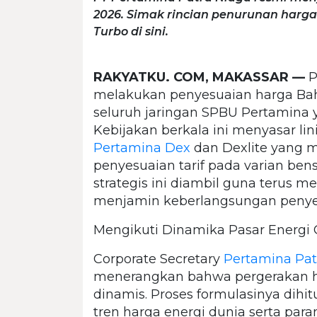
2026. Simak rincian penurunan harga 
Turbo di sini.
RAKYATKU. COM, MAKASSAR —
P
melakukan penyesuaian harga Bah
seluruh jaringan SPBU Pertamina ya
Kebijakan berkala ini menyasar lin
Pertamina Dex
dan Dexlite yang m
penyesuaian tarif pada varian be
strategis ini diambil guna terus m
menjamin keberlangsungan penyed
Mengikuti Dinamika Pasar Energi 
Corporate Secretary
Pertamina Pat
menerangkan bahwa pergerakan har
dinamis. Proses formulasinya dih
tren harga energi dunia serta par