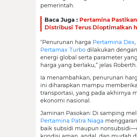
pemerintah.
Baca Juga :
Pertamina Pastika
Distribusi Terus Dioptimalkan 
“Penurunan harga
Pertamina Dex
Pertamax Turbo
dilakukan denga
energi global serta parameter yan
harga yang berlaku,” jelas Roberth.
Ia menambahkan, penurunan harga 
ini diharapkan mampu memberikan s
transportasi, yang pada akhirny
ekonomi nasional.
Jaminan Pasokan: Di samping melak
Pertamina Patra Niaga
menggarans
baik subsidi maupun nonsubsidi—d
kondisi aman, andal, dan mudah 