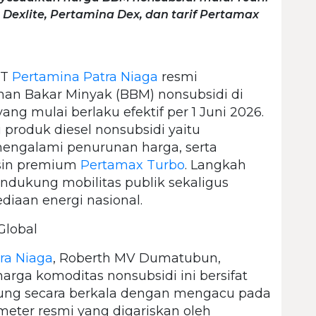
Dexlite, Pertamina Dex, dan tarif Pertamax
T
Pertamina Patra Niaga
resmi
an Bakar Minyak (BBM) nonsubsidi di
ng mulai berlaku efektif per 1 Juni 2026.
i produk diesel nonsubsidi yaitu
engalami penurunan harga, serta
nsin premium
Pertamax Turbo
. Langkah
endukung mobilitas publik sekaligus
iaan energi nasional.
Global
ra Niaga
, Roberth MV Dumatubun,
ga komoditas nonsubsidi ini bersifat
itung secara berkala dengan mengacu pada
ameter resmi yang digariskan oleh