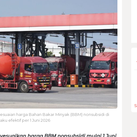
S
esuaian harga Bahan Bakar Minyak (BBM) nonsubsidi di
ku efektif per 1 Juni 2026
yesuaikan harga BBM nonsubsidi mulai 1 Juni