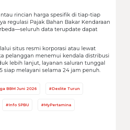
au rincian harga spesifik di tiap-tiap
ya regulasi Pajak Bahan Bakar Kendaraan
rbeda—seluruh data terupdate dapat
i situs resmi korporasi atau lewat
 jika pelanggan menemui kendala distribusi
 lebih lanjut, layanan saluran tunggal
35 siap melayani selama 24 jam penuh.
ga BBM Juni 2026
#Dexlite Turun
#Info SPBU
#MyPertamina