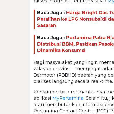
Akses Informasi Terintegrasi via
My
Baca Juga :
Harga Bright Gas T
Peralihan ke LPG Nonsubsidi d
Sasaran
Baca Juga :
Pertamina Patra Ni
Distribusi BBM, Pastikan Paso
Dinamika Konsumsi
Bagi masyarakat yang ingin memant
wilayah provinsi—mengingat adan
Bermotor (PBBKB) daerah yang be
diakses langsung secara real-time.
Konsumen bisa memantaunya melalu
aplikasi
MyPertamina
. Selain itu,
atau membutuhkan informasi produk
Pertamina Contact Center (PCC) 1