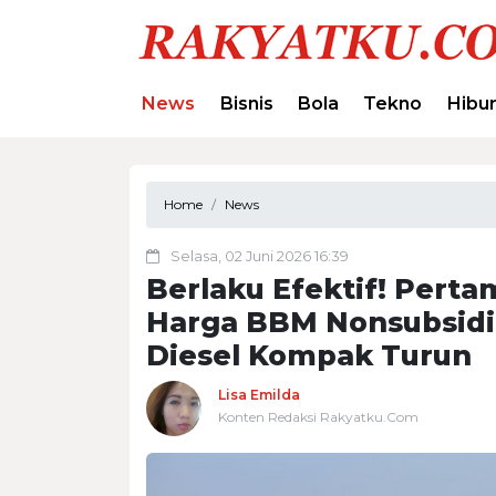
News
Bisnis
Bola
Tekno
Hibu
Home
News
Selasa, 02 Juni 2026 16:39
Berlaku Efektif! Perta
Harga BBM Nonsubsidi P
Diesel Kompak Turun
Lisa Emilda
Konten Redaksi Rakyatku.Com