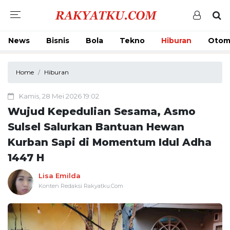
News
Bisnis
Bola
Tekno
Hiburan
Otom
Home
Hiburan
Kamis, 28 Mei 2026 19:02
Wujud Kepedulian Sesama, Asmo
Sulsel Salurkan Bantuan Hewan
Kurban Sapi di Momentum Idul Adha
1447 H
Lisa Emilda
Konten Redaksi Rakyatku.Com