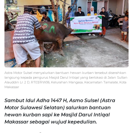
Astra Motor Sulsel menyalurkan bantuan hewan kurban tersebut diserahkan
langsung kepada pengurus Masjid Darul Intiqal yang berlokasi di Jalan Sultan
Alauddin Lr. 2 D, RT03/RW06, Kelurahan Mangasa, Kecamatan Tamalate, Kota
Makassar
Sambut Idul Adha 1447 H, Asmo Sulsel (Astra
Motor Sulawesi Selatan) salurkan bantuan
hewan kurban sapi ke Masjid Darul Intiqal
Makassar sebagai wujud kepedulian.