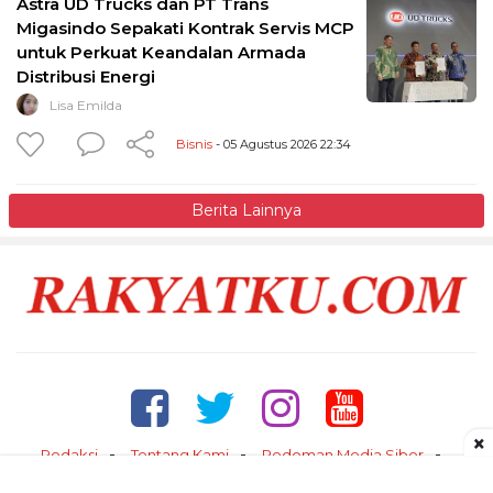
Astra UD Trucks dan PT Trans
Migasindo Sepakati Kontrak Servis MCP
untuk Perkuat Keandalan Armada
Distribusi Energi
Lisa Emilda
Bisnis
- 05 Agustus 2026 22:34
Berita Lainnya
×
Redaksi
Tentang Kami
Pedoman Media Siber
Kontak
Disclaimer
Privacy Policy