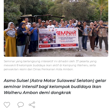
Seminar yang berlangsung interaktif ini dihadiri oleh 37 peserta yang
mewakili 8 kelompok budidaya ikan aktif di Kampung Waiheru, serta
perwakilan resmi dari Dinas Perikanan Kota Ambon.
Asmo Sulsel (Astra Motor Sulawesi Selatan) gelar
seminar intensif bagi kelompok budidaya ikan
Waiheru Ambon demi dongkrak