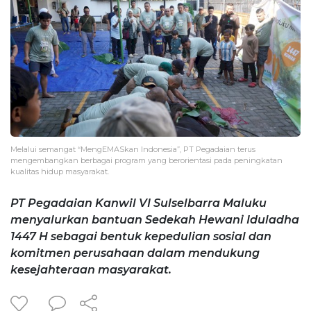
Melalui semangat “MengEMASkan Indonesia”, PT Pegadaian terus
mengembangkan berbagai program yang berorientasi pada peningkatan
kualitas hidup masyarakat.
PT Pegadaian Kanwil VI Sulselbarra Maluku
menyalurkan bantuan Sedekah Hewani Iduladha
1447 H sebagai bentuk kepedulian sosial dan
komitmen perusahaan dalam mendukung
kesejahteraan masyarakat.