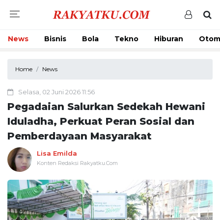
News
Bisnis
Bola
Tekno
Hiburan
Otom
Home
News
Selasa, 02 Juni 2026 11:56
Pegadaian Salurkan Sedekah Hewani
Iduladha, Perkuat Peran Sosial dan
Pemberdayaan Masyarakat
Lisa Emilda
Konten Redaksi Rakyatku.Com