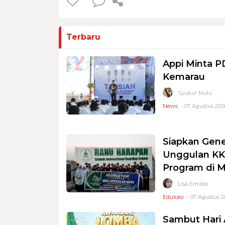
Terbaru
Appi Minta 
Kemarau
Syukur Nutu
News
- 07 Agustus 2026
Siapkan Gene
Unggulan KKS
Program di 
Lisa Emilda
Edukasi
- 07 Agustus 2
Sambut Hari 