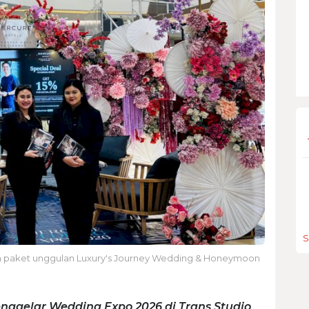
S
n paket unggulan Luxury's Journey Wedding & Honeymoon
nggelar Wedding Expo 2026 di Trans Studio