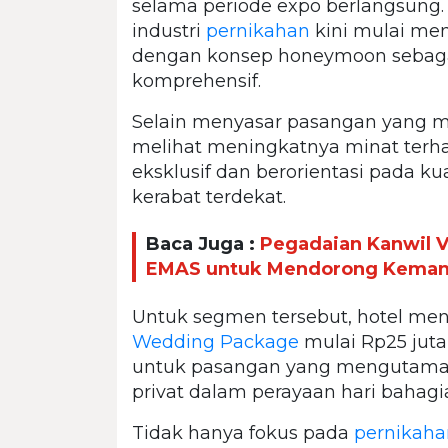
selama periode expo berlangsung
industri
pernikahan
kini mulai me
dengan konsep honeymoon sebagai
komprehensif.
Selain menyasar pasangan yang m
melihat meningkatnya minat terh
eksklusif dan berorientasi pada ku
kerabat terdekat.
Baca Juga :
Pegadaian Kanwil 
EMAS untuk Mendorong Kemandi
Untuk segmen tersebut, hotel men
Wedding Package
mulai Rp25 juta
untuk pasangan yang mengutamaka
privat dalam perayaan hari bahagi
Tidak hanya fokus pada
pernikaha