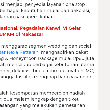
asi menjadi penyedia layanan one stop
erbagai kebutuhan mulai dari dekorasi,
alaman pascapernikahan.
asional, Pegadaian Kanwil VI Gelar
UMKM di Makassar
tif menggarap segmen wedding dan social
ar Nexa Pettarani
menghadirkan paket
ng & Honeymoon Package mulai Rp80 juta
telah mencakup berbagai kebutuhan utama
inner, dekorasi, bridal room decoration, MC,
 hingga fasilitas menginap bagi pasangan
dalah kesempatan memperoleh hadiah
ri dua malam lengkap dengan tiket
i pasangan yang melakukan pemesanan