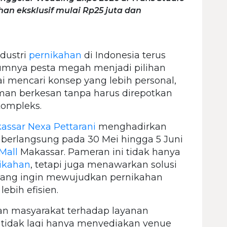
an eksklusif mulai Rp25 juta dan
dustri
pernikahan
di Indonesia terus
umnya pesta megah menjadi pilihan
i mencari konsep yang lebih personal,
man berkesan tanpa harus direpotkan
kompleks.
assar Nexa Pettarani
menghadirkan
berlangsung pada 30 Mei hingga 5 Juni
Mall
Makassar. Pameran ini tidak hanya
ikahan
, tetapi juga menawarkan solusi
n yang ingin mewujudkan pernikahan
ebih efisien.
n masyarakat terhadap layanan
ni tidak lagi hanya menyediakan venue