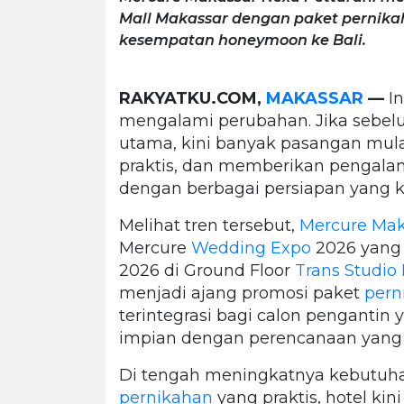
Mall Makassar dengan paket pernikah
kesempatan honeymoon ke Bali.
RAKYATKU.COM,
MAKASSAR
—
In
mengalami perubahan. Jika sebel
utama, kini banyak pasangan mula
praktis, dan memberikan pengala
dengan berbagai persiapan yang 
Melihat tren tersebut,
Mercure Mak
Mercure
Wedding Expo
2026 yang 
2026 di Ground Floor
Trans Studio 
menjadi ajang promosi paket
pern
terintegrasi bagi calon penganti
impian dengan perencanaan yang l
Di tengah meningkatnya kebutuha
pernikahan
yang praktis, hotel ki