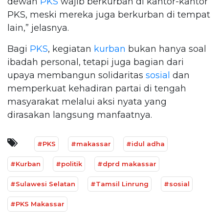
dewan
PKS
wajib berkurban di kantor-kantor
PKS, meski mereka juga berkurban di tempat
lain,” jelasnya.
Bagi
PKS
, kegiatan
kurban
bukan hanya soal
ibadah personal, tetapi juga bagian dari
upaya membangun solidaritas
sosial
dan
memperkuat kehadiran partai di tengah
masyarakat melalui aksi nyata yang
dirasakan langsung manfaatnya.
#PKS
#makassar
#idul adha
#Kurban
#politik
#dprd makassar
#Sulawesi Selatan
#Tamsil Linrung
#sosial
#PKS Makassar