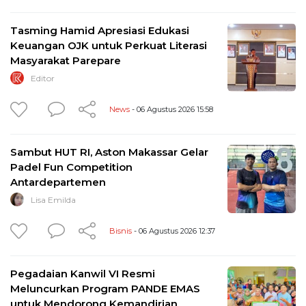
Tasming Hamid Apresiasi Edukasi
Keuangan OJK untuk Perkuat Literasi
Masyarakat Parepare
Editor
News
- 06 Agustus 2026 15:58
Sambut HUT RI, Aston Makassar Gelar
Padel Fun Competition
Antardepartemen
Lisa Emilda
Bisnis
- 06 Agustus 2026 12:37
Pegadaian Kanwil VI Resmi
Meluncurkan Program PANDE EMAS
untuk Mendorong Kemandirian