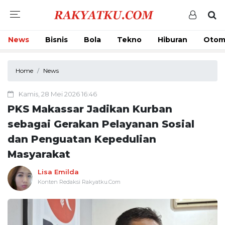
News
Bisnis
Bola
Tekno
Hiburan
Otom
Home
News
Kamis, 28 Mei 2026 16:46
PKS Makassar Jadikan Kurban
sebagai Gerakan Pelayanan Sosial
dan Penguatan Kepedulian
Masyarakat
Lisa Emilda
Konten Redaksi Rakyatku.Com