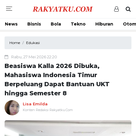
News
Bisnis
Bola
Tekno
Hiburan
Otom
Home
Edukasi
Rabu, 27 Mei 2026 22:20
Beasiswa Kalla 2026 Dibuka,
Mahasiswa Indonesia Timur
Berpeluang Dapat Bantuan UKT
hingga Semester 8
Lisa Emilda
Konten Redaksi Rakyatku.Com