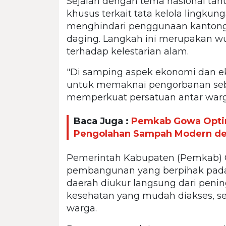
Sejalan dengan tema nasional tah
khusus terkait tata kelola lingku
menghindari penggunaan kantong 
daging. Langkah ini merupakan w
terhadap kelestarian alam.
"Di samping aspek ekonomi dan eko
untuk memaknai pengorbanan se
memperkuat persatuan antar warga
Baca Juga :
Pemkab Gowa Optim
Pengolahan Sampah Modern de
Pemerintah Kabupaten (Pemkab)
pembangunan yang berpihak pada
daerah diukur langsung dari penin
kesehatan yang mudah diakses, se
warga.