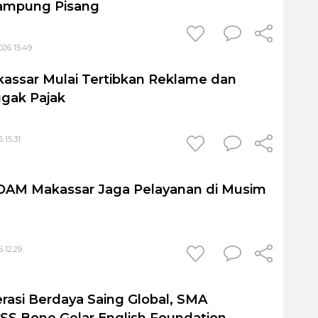
ampung Pisang
026 15:49
assar Mulai Tertibkan Reklame dan
gak Pajak
 15:31
PDAM Makassar Jaga Pelayanan di Musim
 12:29
rasi Berdaya Saing Global, SMA
S Bone Gelar English Foundation