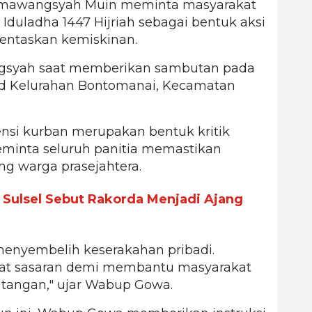
armawangsyah Muin meminta masyarakat
uladha 1447 Hijriah sebagai bentuk aksi
entaskan kemiskinan.
gsyah saat memberikan sambutan pada
ihad Kelurahan Bontomanai, Kecamatan
i kurban merupakan bentuk kritik
meminta seluruh panitia memastikan
ng warga prasejahtera.
a Sulsel Sebut Rakorda Menjadi Ajang
i
menyembelih keserakahan pribadi.
epat sasaran demi membantu masyarakat
tangan," ujar Wabup Gowa.