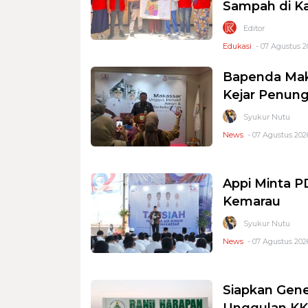
Sampah di K
Editor
Edukasi
- 07 Agustus 2
Bapenda Mak
Kejar Penung
Syukur Nutu
News
- 07 Agustus 2026
Appi Minta 
Kemarau
Syukur Nutu
News
- 07 Agustus 2026
Siapkan Gene
Unggulan KKS