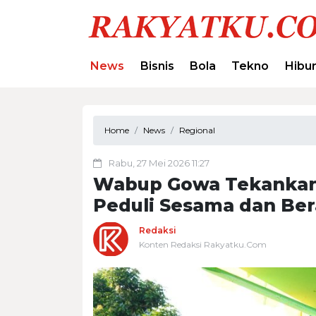
News
Bisnis
Bola
Tekno
Hibu
Home
News
Regional
Rabu, 27 Mei 2026 11:27
Wabup Gowa Tekankan 
Peduli Sesama dan Be
Redaksi
Konten Redaksi Rakyatku.Com