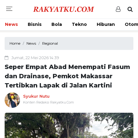
News
Bisnis
Bola
Tekno
Hiburan
Otom
Home
News
Regional
Jumat, 22 Mei 2026 14:39
Seper Empat Abad Menempati Fasum
dan Drainase, Pemkot Makassar
Tertibkan Lapak di Jalan Kartini
Syukur Nutu
Konten Redaksi Rakyatku.Com