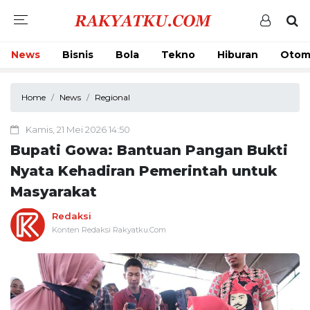
News
Bisnis
Bola
Tekno
Hiburan
Otom
Home
News
Regional
Kamis, 21 Mei 2026 14:50
Bupati Gowa: Bantuan Pangan Bukti
Nyata Kehadiran Pemerintah untuk
Masyarakat
Redaksi
Konten Redaksi Rakyatku.Com