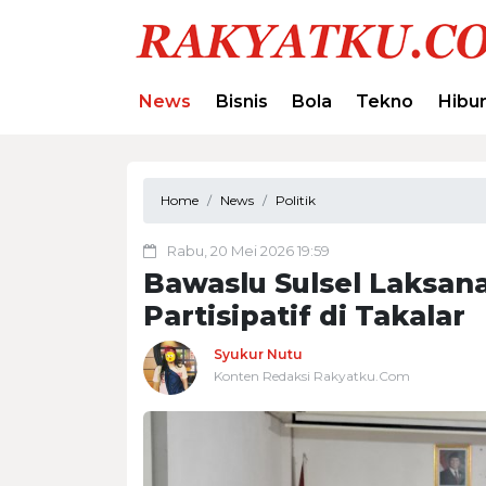
News
Bisnis
Bola
Tekno
Hibu
Home
News
Politik
Rabu, 20 Mei 2026 19:59
Bawaslu Sulsel Laksa
Partisipatif di Takalar
Syukur Nutu
Konten Redaksi Rakyatku.Com