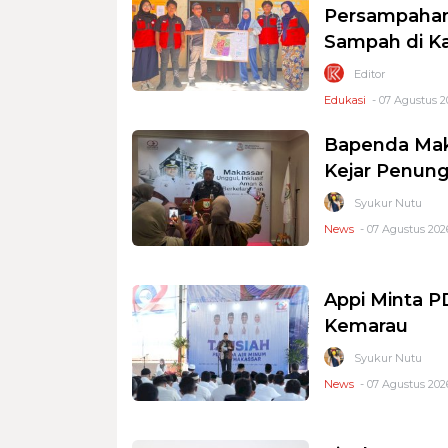
Persampahan
Sampah di K
Editor
Edukasi
- 07 Agustus 2
Bapenda Mak
Kejar Penung
Syukur Nutu
News
- 07 Agustus 2026
Appi Minta 
Kemarau
Syukur Nutu
News
- 07 Agustus 2026