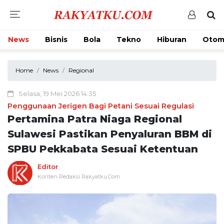
News
Bisnis
Bola
Tekno
Hiburan
Otom
Home
News
Regional
Selasa, 19 Mei 2026 14:35
Penggunaan Jerigen Bagi Petani Sesuai Regulasi
Pertamina Patra Niaga Regional
Sulawesi Pastikan Penyaluran BBM di
SPBU Pekkabata Sesuai Ketentuan
Editor
Konten Redaksi Rakyatku.Com