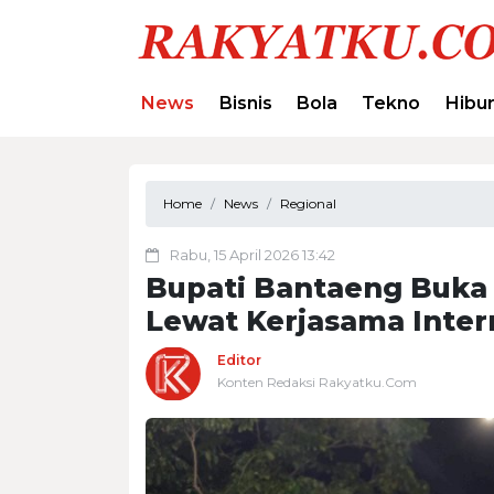
News
Bisnis
Bola
Tekno
Hibu
Home
News
Regional
Rabu, 15 April 2026 13:42
Bupati Bantaeng Buka 
Lewat Kerjasama Inter
Editor
Konten Redaksi Rakyatku.Com