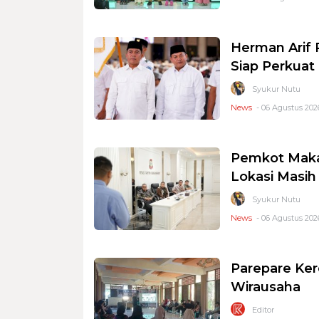
Herman Arif 
Siap Perkuat 
Syukur Nutu
News
- 06 Agustus 2026
Pemkot Makas
Lokasi Masi
Syukur Nutu
News
- 06 Agustus 2026
Parepare Ker
Wirausaha
Editor