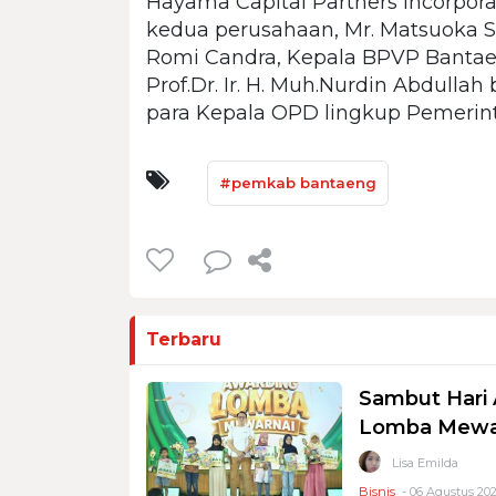
Hayama Capital Partners Incorpor
kedua perusahaan, Mr. Matsuoka S
Romi Candra, Kepala BPVP Bantae
Prof.Dr. Ir. H. Muh.Nurdin Abdullah 
para Kepala OPD lingkup Pemerin
#pemkab bantaeng
Terbaru
Sambut Hari 
Lomba Mewar
Lisa Emilda
Bisnis
- 06 Agustus 202