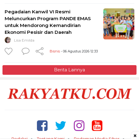
Pegadaian Kanwil VI Resmi
Meluncurkan Program PANDE EMAS
untuk Mendorong Kemandirian
Ekonomi Pesisir dan Daerah
Lisa Emilda
Bisnis
- 06 Agustus 2026 12:33
Berita Lainnya
×
Redaksi
Tentang Kami
Pedoman Media Siber