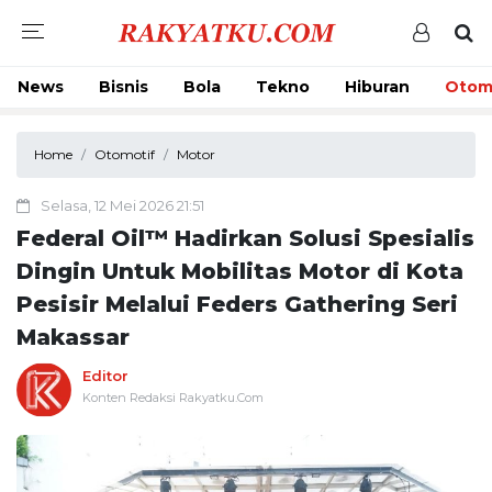
News
Bisnis
Bola
Tekno
Hiburan
Otom
Home
Otomotif
Motor
Selasa, 12 Mei 2026 21:51
Federal Oil™️ Hadirkan Solusi Spesialis
Dingin Untuk Mobilitas Motor di Kota
Pesisir Melalui Feders Gathering Seri
Makassar
Editor
Konten Redaksi Rakyatku.Com