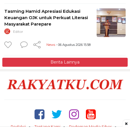
Tasming Hamid Apresiasi Edukasi
Keuangan OJK untuk Perkuat Literasi
Masyarakat Parepare
Editor
News
- 06 Agustus 2026 15:58
Berita Lainnya
×
Redaksi
Tentang Kami
Pedoman Media Siber