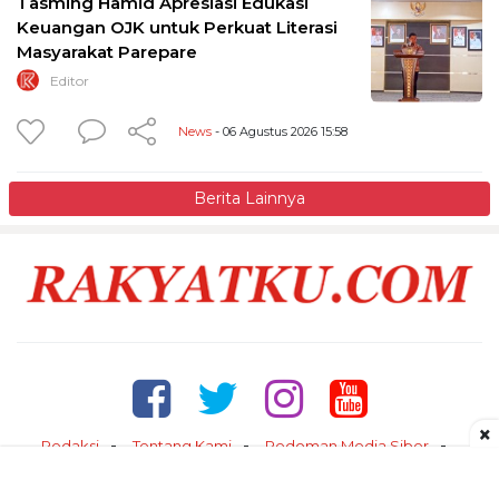
Tasming Hamid Apresiasi Edukasi
Keuangan OJK untuk Perkuat Literasi
Masyarakat Parepare
Editor
News
- 06 Agustus 2026 15:58
Berita Lainnya
×
Redaksi
Tentang Kami
Pedoman Media Siber
Kontak
Disclaimer
Privacy Policy