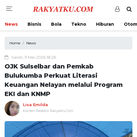
News
Bisnis
Bola
Tekno
Hiburan
Otom
Home
News
Senin, 11 Mei 2026 18:26
OJK Sulselbar dan Pemkab
Bulukumba Perkuat Literasi
Keuangan Nelayan melalui Program
EKI dan KNMP
Lisa Emilda
Konten Redaksi Rakyatku.Com