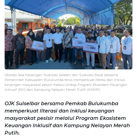
Otoritas Jasa Keuangan Sulawesi Selatan dan Sulawesi Barat bersama
Pemerintah Kabupaten Bulukumba terus memperkuat literasi dan inklusi
keuangan masyarakat pesisir melalui sinergi Program Ekosistem Keuangan
Inklusif (EKI) dan Kampung Nelayan Merah Putih (KNMP).
OJK Sulselbar bersama Pemkab Bulukumba
memperkuat literasi dan inklusi keuangan
masyarakat pesisir melalui Program Ekosistem
Keuangan Inklusif dan Kampung Nelayan Merah
Putih.