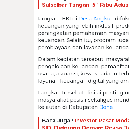
Sulselbar Tangani 5,1 Ribu Adua
Program EKI di
Desa Angkue
difo
keuangan yang lebih inklusif, prod
peningkatan pemahaman masyarak
keuangan. Selain itu, program ju
pembiayaan dan layanan keuangan d
Dalam kegiatan tersebut, masyara
pengelolaan keuangan, pemanfaa
usaha, asuransi, kewaspadaan terh
layanan keuangan digital yang a
Langkah tersebut dinilai penting
masyarakat pesisir sekaligus men
kelautan di Kabupaten
Bone
.
Baca Juga :
Investor Pasar Mod
SID, Didorong Demam Reksa D