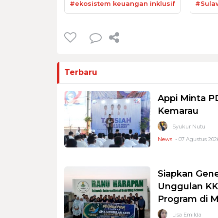
#ekosistem keuangan inklusif
#Sulaw
Terbaru
Appi Minta 
Kemarau
Syukur Nutu
News
- 07 Agustus 2026
Siapkan Gene
Unggulan KKS
Program di 
Lisa Emilda