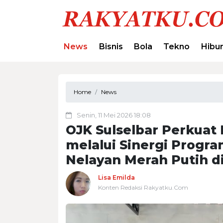
News
Bisnis
Bola
Tekno
Hibu
Home
News
Senin, 11 Mei 2026 18:08
OJK Sulselbar Perkuat 
melalui Sinergi Progr
Nelayan Merah Putih d
Lisa Emilda
Konten Redaksi Rakyatku.Com