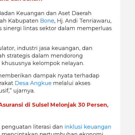
a Badan Keuangan dan Aset Daerah
erah Kabupaten
Bone
, Hj. Andi Tenriawaru,
 sinergi lintas sektor dalam memperluas
lator, industri jasa keuangan, dan
ah strategis dalam mendorong
 khususnya kelompok nelayan.
memberikan dampak nyata terhadap
rakat
Desa Angkue
melalui akses
if,” ujarnya.
suransi di Sulsel Melonjak 30 Persen,
enguatan literasi dan
inklusi keuangan
m menciptakan pertumbuhan ekonomi