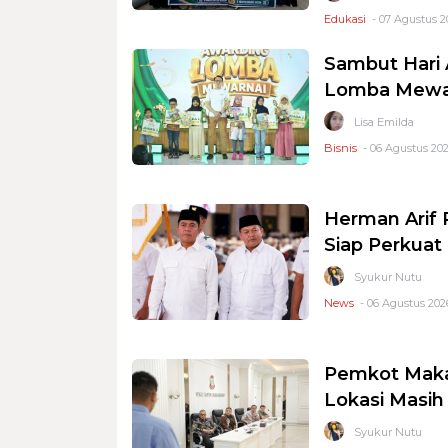
Edukasi
- 07 Agustus 2
Sambut Hari 
Lomba Mewar
Lisa Emilda
Bisnis
- 06 Agustus 202
Herman Arif 
Siap Perkuat 
Syukur Nutu
News
- 06 Agustus 2026
Pemkot Makas
Lokasi Masi
Syukur Nutu