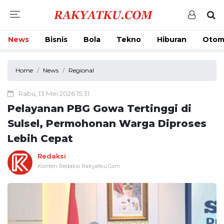
News
Bisnis
Bola
Tekno
Hiburan
Otom
Home
News
Regional
Rabu, 13 Mei 2026 15:31
Pelayanan PBG Gowa Tertinggi di
Sulsel, Permohonan Warga Diproses
Lebih Cepat
Redaksi
Konten Redaksi Rakyatku.Com