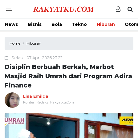
News
Bisnis
Bola
Tekno
Hiburan
Otom
Home
Hiburan
Selasa, 07 April 2026 23:22
Disiplin Berbuah Berkah, Marbot
Masjid Raih Umrah dari Program Adira
Finance
Lisa Emilda
Konten Redaksi Rakyatku.Com