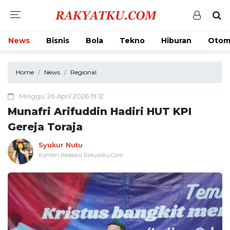
News
Bisnis
Bola
Tekno
Hiburan
Otom
Home
News
Regional
Minggu, 26 April 2026 19:12
Munafri Arifuddin Hadiri HUT KPI
Gereja Toraja
Syukur Nutu
Konten Redaksi Rakyatku.Com