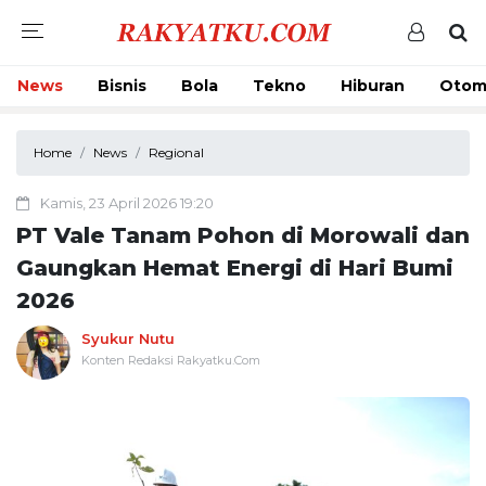
News
Bisnis
Bola
Tekno
Hiburan
Otom
Home
News
Regional
Kamis, 23 April 2026 19:20
PT Vale Tanam Pohon di Morowali dan
Gaungkan Hemat Energi di Hari Bumi
2026
Syukur Nutu
Konten Redaksi Rakyatku.Com