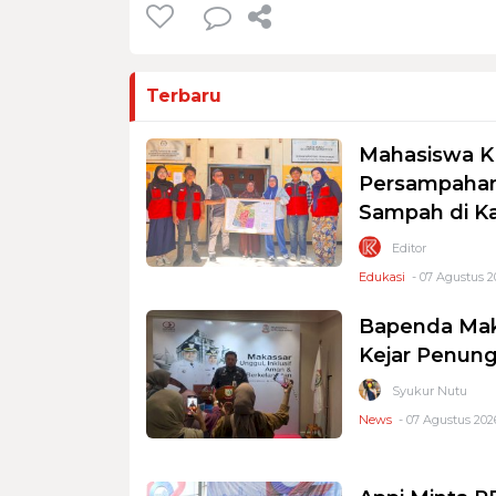
Terbaru
Mahasiswa K
Persampahan
Sampah di K
Editor
Edukasi
- 07 Agustus 2
Bapenda Mak
Kejar Penung
Syukur Nutu
News
- 07 Agustus 2026