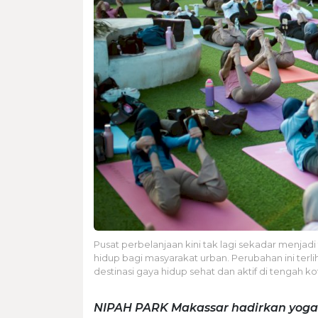
Pusat perbelanjaan kini tak lagi sekadar menjadi
hidup bagi masyarakat urban. Perubahan ini terl
destinasi gaya hidup sehat dan aktif di tengah ko
NIPAH PARK Makassar hadirkan yoga d