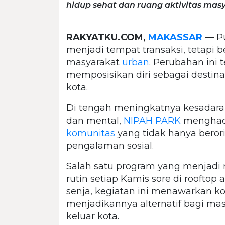
hidup sehat dan ruang aktivitas mas
RAKYATKU.COM,
MAKASSAR
—
Pu
menjadi tempat transaksi, tetapi 
masyarakat
urban
. Perubahan ini t
memposisikan diri sebagai destina
kota.
Di tengah meningkatnya kesadaran
dan mental,
NIPAH PARK
menghadi
komunitas
yang tidak hanya berori
pengalaman sosial.
Salah satu program yang menjadi
rutin setiap Kamis sore di rooftop
senja, kegiatan ini menawarkan kom
menjadikannya alternatif bagi mas
keluar kota.