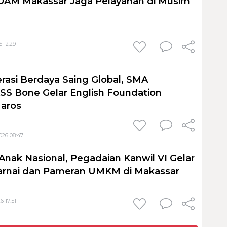
PDAM Makassar Jaga Pelayanan di Musim
 12:29
rasi Berdaya Saing Global, SMA
S Bone Gelar English Foundation
Maros
026 08:47
Anak Nasional, Pegadaian Kanwil VI Gelar
nai dan Pameran UMKM di Makassar
6 17:51