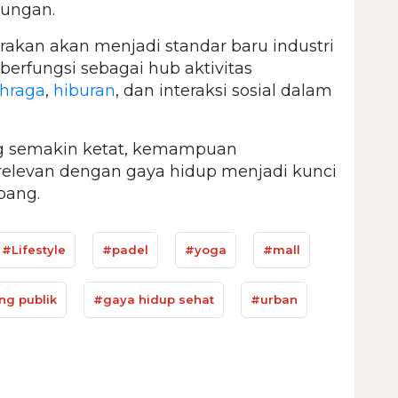
kungan.
irakan akan menjadi standar baru industri
 berfungsi sebagai hub aktivitas
ahraga
,
hiburan
, dan interaksi sosial dalam
ang semakin ketat, kemampuan
elevan dengan gaya hidup menjadi kunci
bang.
#Lifestyle
#padel
#yoga
#mall
ng publik
#gaya hidup sehat
#urban