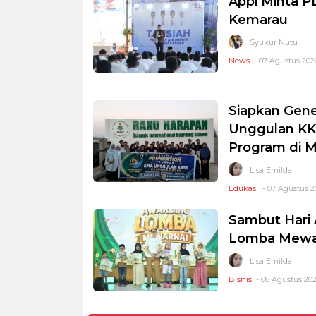
Appi Minta 
Kemarau
Syukur Nutu
News
- 07 Agustus 2026
Siapkan Gene
Unggulan KKS
Program di 
Lisa Emilda
Edukasi
- 07 Agustus 2
Sambut Hari 
Lomba Mewar
Lisa Emilda
Bisnis
- 06 Agustus 202