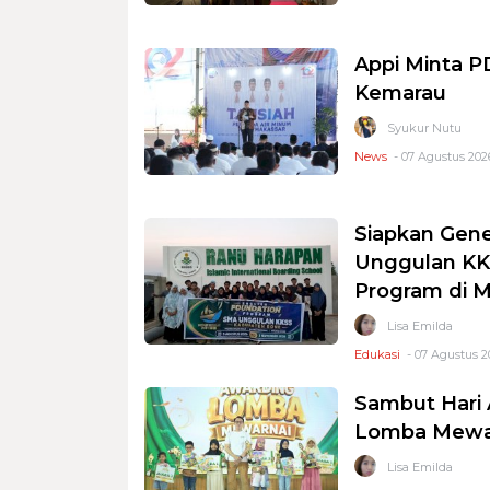
Appi Minta 
Kemarau
Syukur Nutu
News
- 07 Agustus 2026
Siapkan Gene
Unggulan KKS
Program di 
Lisa Emilda
Edukasi
- 07 Agustus 2
Sambut Hari 
Lomba Mewar
Lisa Emilda