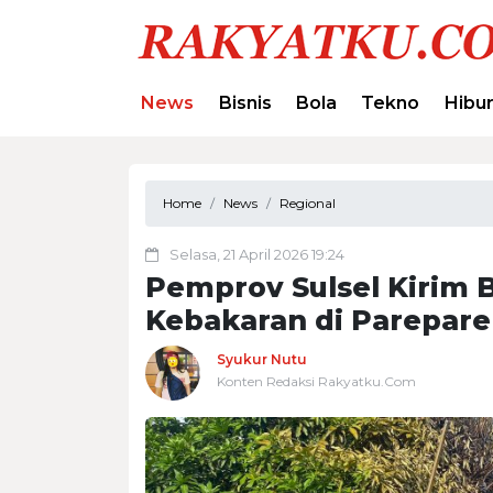
News
Bisnis
Bola
Tekno
Hibu
Home
News
Regional
Selasa, 21 April 2026 19:24
Pemprov Sulsel Kirim 
Kebakaran di Parepare
Syukur Nutu
Konten Redaksi Rakyatku.Com