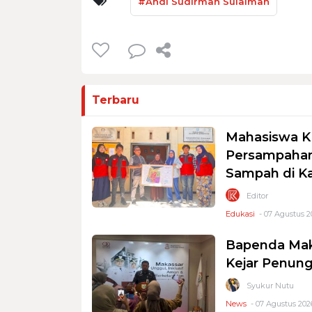
#Andi Sudirman Sulaiman
Terbaru
Mahasiswa K
Persampahan
Sampah di K
Editor
Edukasi
- 07 Agustus 2
Bapenda Mak
Kejar Penung
Syukur Nutu
News
- 07 Agustus 2026