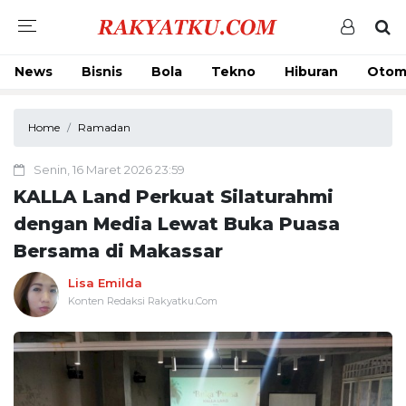
News
Bisnis
Bola
Tekno
Hiburan
Otom
Home
Ramadan
Senin, 16 Maret 2026 23:59
KALLA Land Perkuat Silaturahmi
dengan Media Lewat Buka Puasa
Bersama di Makassar
Lisa Emilda
Konten Redaksi Rakyatku.Com