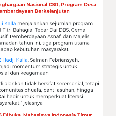
nghargaan Nasional CSR, Program Desa
Pemberdayaan Berkelanjutan
i Kalla
menjalankan sejumlah program
ul Fitri Bahagia, Tebar Dai DBS, Gema
sif, Pemberdayaan Asnaf, dan Majelis
Ramadan tahun ini, tiga program utama
rhadap kebutuhan masyarakat.
 Hadji Kalla
, Salman Febriansyah,
jadi momentum strategis untuk
sial dan keagamaan.
alankan tidak bersifat seremonial, tetapi
omunitas dhuafa, panti asuhan, hingga
ai hadir untuk memperkuat literasi
arakat,” jelasnya.
6 Dibuka, Mahasiswa Indonesia Timur