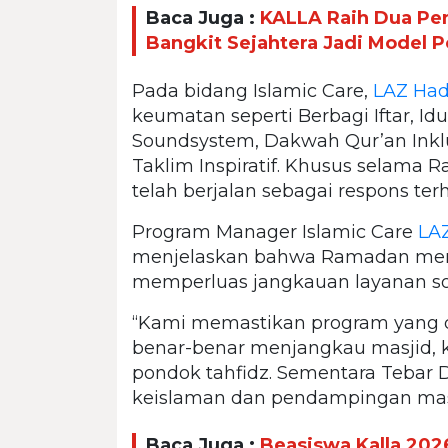
Baca Juga :
KALLA Raih Dua Pe
Bangkit Sejahtera Jadi Model 
Pada bidang Islamic Care,
LAZ Hadj
keumatan seperti Berbagi Iftar, Id
Soundsystem, Dakwah Qur’an Inklu
Taklim Inspiratif. Khusus selama 
telah berjalan sebagai respons te
Program Manager Islamic Care
LAZ
menjelaskan bahwa Ramadan men
memperluas jangkauan layanan so
“Kami memastikan program yang dij
benar-benar menjangkau masjid, k
pondok tahfidz. Sementara Tebar D
keislaman dan pendampingan masy
Baca Juga :
Beasiswa Kalla 202