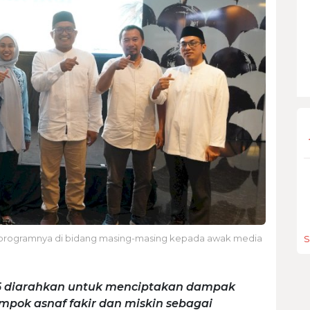
programnya di bidang masing-masing kepada awak media
S
6 diarahkan untuk menciptakan dampak
mpok asnaf fakir dan miskin sebagai