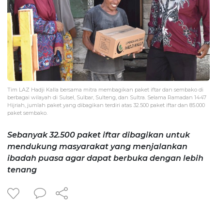
Tim LAZ Hadji Kalla bersama mitra membagikan paket iftar dan sembako di
berbagai wilayah di Sulsel, Sulbar, Sulteng, dan Sultra. Selama Ramadan 1447
Hijriah, jumlah paket yang dibagikan terdiri atas 32.500 paket iftar dan 85.000
paket sembako.
Sebanyak 32.500 paket iftar dibagikan untuk
mendukung masyarakat yang menjalankan
ibadah puasa agar dapat berbuka dengan lebih
tenang