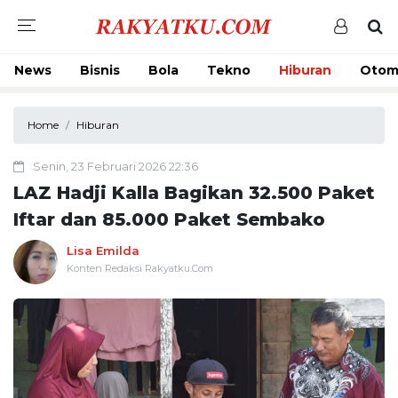
News
Bisnis
Bola
Tekno
Hiburan
Otom
Home
Hiburan
Senin, 23 Februari 2026 22:36
LAZ Hadji Kalla Bagikan 32.500 Paket
Iftar dan 85.000 Paket Sembako
Lisa Emilda
Konten Redaksi Rakyatku.Com