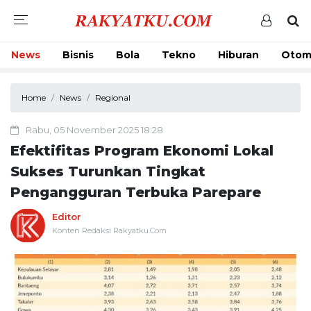
News
Bisnis
Bola
Tekno
Hiburan
Otom
Home
News
Regional
Rabu, 05 November 2025 18:28
Efektifitas Program Ekonomi Lokal
Sukses Turunkan Tingkat
Pengangguran Terbuka Parepare
Editor
Konten Redaksi Rakyatku.Com