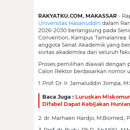
RAKYATKU.COM, MAKASSAR
- Ra
Universitas Hasanuddin
dalam Ran
2026-2030 berlangsung pada Seni
Convention, Kampus Tamalanrea. Ra
anggota Senat Akademik yang berj
sivitas akademika dari seluruh fak
Proses pemilihan diawali dengan 
Calon Rektor berdasarkan nomor ur
1. Prof. Dr. Ir. Jamaluddin Jompa, M
Baca Juga :
Luruskan Miskomun
Difabel Dapat Kebijakan Hunia
2. dr. Marhaen Hardjo, M.Biomed., 
3. Prof. dr. Budu, Ph.D., Sp.M(K)., 