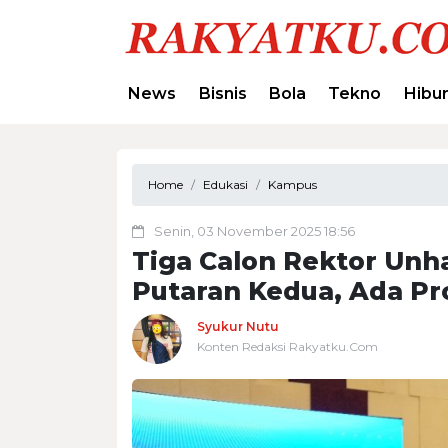
News
Bisnis
Bola
Tekno
Hibu
Home
Edukasi
Kampus
Senin, 03 November 2025 18:56
Tiga Calon Rektor Unh
Putaran Kedua, Ada Pro
Syukur Nutu
Konten Redaksi Rakyatku.Com