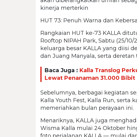
akan diberangkatkan umrah sebag
kinerja merterkin
HUT 73: Penuh Warna dan Keber
Rangkaian HUT ke-73 KALLA ditut
Rooftop NIPAH Park, Sabtu (25/10/2
keluarga besar KALLA yang diisi d
dan Juang Manyala, serta deretan t
Baca Juga :
Kalla Translog Perk
Lewat Penanaman 31.000 Bibit
Sebelumnya, berbagai kegiatan sepe
Kalla Youth Fest, Kalla Run, serta
memeriahkan bulan perayaan ini.
Menariknya, KALLA juga menghadir
Wisma Kalla mulai 24 Oktober hi
foto perjalanan KALLA — mulai da