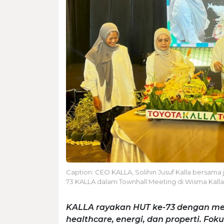
Caption: CEO KALLA, Solihin Jusuf Kalla bersa
73 KALLA dalam Townhall Meeting di Wisma Kalla,
KALLA rayakan HUT ke-73 dengan mena
healthcare, energi, dan properti. Fok