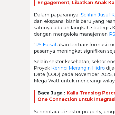
Engagement, Libatkan Anak Kar
Dalam paparannya,
Solihin Jusuf K
dan ekspansi bisnis baru yang resmi
satunya adalah langkah strategis
dengan mengelola manajemen
RS
“
RS Faisal
akan bertransformasi me
pasarnya meningkat signifikan sejak
Selain sektor kesehatan, sektor en
Proyek
Kerinci Merangin Hidro
dij
Date (COD) pada November 2025, m
Mega Watt untuk menerangi wilay
Baca Juga :
Kalla Translog Perc
One Connection untuk Integrasi
Sementara di sektor property, pr