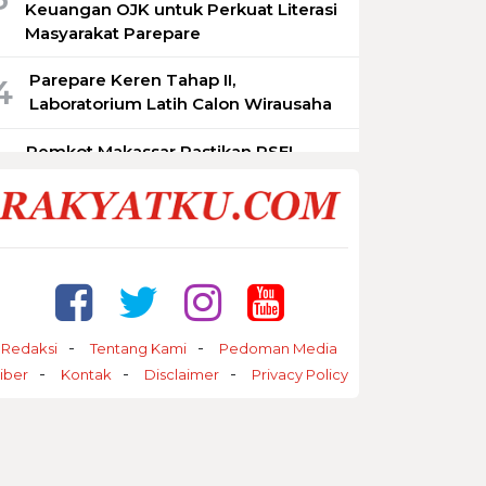
Keuangan OJK untuk Perkuat Literasi
Masyarakat Parepare
Parepare Keren Tahap II,
4
Laboratorium Latih Calon Wirausaha
Pemkot Makassar Pastikan PSEL
5
Tetap Berjalan, Lokasi Masih
Dimatangkan
Redaksi
Tentang Kami
Pedoman Media
iber
Kontak
Disclaimer
Privacy Policy