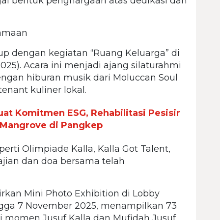
ai bentuk penghargaan atas dedikasi dan
samaan
up dengan kegiatan “Ruang Keluarga” di
025). Acara ini menjadi ajang silaturahmi
engan hiburan musik dari Moluccan Soul
enant kuliner lokal.
uat Komitmen ESG, Rehabilitasi Pesisir
 Mangrove di Pangkep
rti Olimpiade Kalla, Kalla Got Talent,
 kajian dan doa bersama telah
kan Mini Photo Exhibition di Lobby
ngga 7 November 2025, menampilkan 73
ri momen Jusuf Kalla dan Mufidah Jusuf