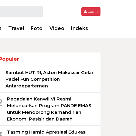
Login
s
Travel
Foto
Video
Indeks
Populer
Sambut HUT RI, Aston Makassar Gelar
1
Padel Fun Competition
Antardepartemen
Pegadaian Kanwil VI Resmi
2
Meluncurkan Program PANDE EMAS
untuk Mendorong Kemandirian
Ekonomi Pesisir dan Daerah
Tasming Hamid Apresiasi Edukasi
3