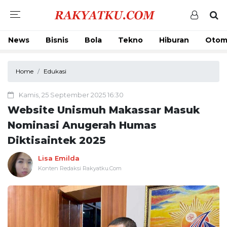
News
Bisnis
Bola
Tekno
Hiburan
Otom
Home
Edukasi
Kamis, 25 September 2025 16:30
Website Unismuh Makassar Masuk
Nominasi Anugerah Humas
Diktisaintek 2025
Lisa Emilda
Konten Redaksi Rakyatku.Com