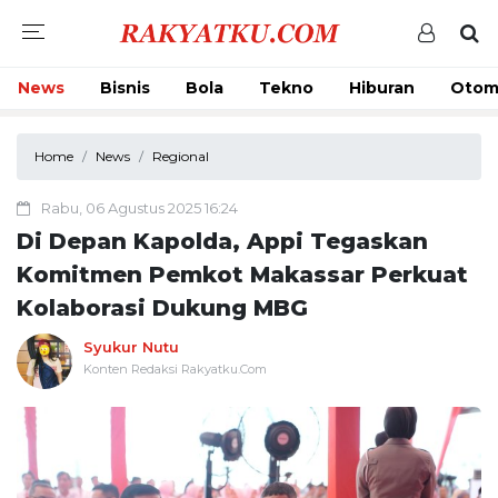
News
Bisnis
Bola
Tekno
Hiburan
Otom
Home
News
Regional
Rabu, 06 Agustus 2025 16:24
Di Depan Kapolda, Appi Tegaskan
Komitmen Pemkot Makassar Perkuat
Kolaborasi Dukung MBG
Syukur Nutu
Konten Redaksi Rakyatku.Com