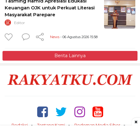
Tasming Hamid Apresiasi Edukasi
Keuangan OJK untuk Perkuat Literasi
Masyarakat Parepare
Editor
News
- 06 Agustus 2026 15:58
Berita Lainnya
×
Redaksi
Tentang Kami
Pedoman Media Siber
Kontak
Disclaimer
Privacy Policy