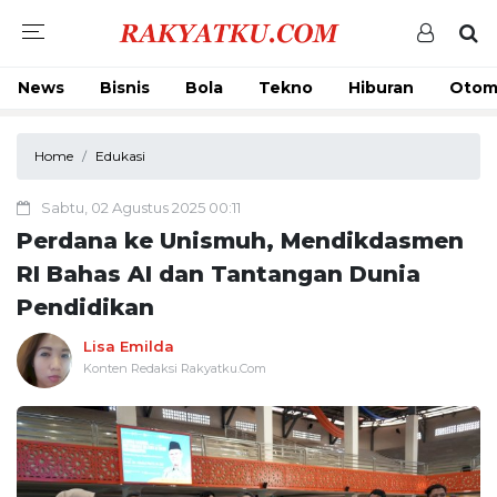
News
Bisnis
Bola
Tekno
Hiburan
Otom
Home
Edukasi
Sabtu, 02 Agustus 2025 00:11
Perdana ke Unismuh, Mendikdasmen
RI Bahas AI dan Tantangan Dunia
Pendidikan
Lisa Emilda
Konten Redaksi Rakyatku.Com