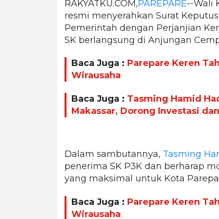
RAKYATKU.COM,
PAREPARE
--Wali 
resmi menyerahkan Surat Keputu
Pemerintah dengan Perjanjian Ker
SK berlangsung di Anjungan Cemp
Baca Juga :
Parepare Keren Taha
Wirausaha
Baca Juga :
Tasming Hamid Had
Makassar, Dorong Investasi da
Dalam sambutannya,
Tasming Ha
penerima SK P3K dan berharap mo
yang maksimal untuk Kota Parepa
Baca Juga :
Parepare Keren Taha
Wirausaha