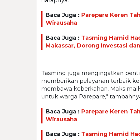
harapnya.
Baca Juga :
Parepare Keren Taha
Wirausaha
Baca Juga :
Tasming Hamid Had
Makassar, Dorong Investasi da
Tasming juga mengingatkan penti
memberikan pelayanan terbaik kep
membawa keberkahan. Maksimalka
untuk warga Parepare," tambahny
Baca Juga :
Parepare Keren Taha
Wirausaha
Baca Juga :
Tasming Hamid Had