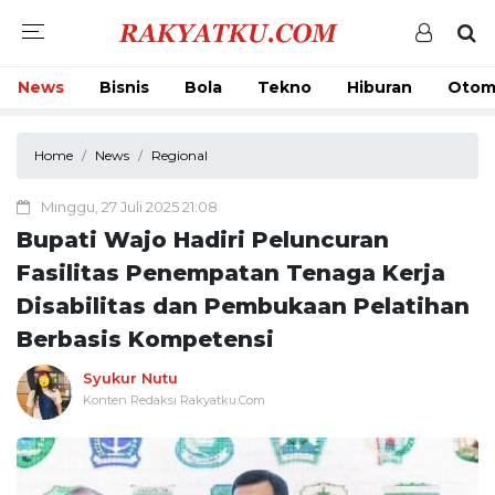
News
Bisnis
Bola
Tekno
Hiburan
Otom
Home
News
Regional
Minggu, 27 Juli 2025 21:08
Bupati Wajo Hadiri Peluncuran
Fasilitas Penempatan Tenaga Kerja
Disabilitas dan Pembukaan Pelatihan
Berbasis Kompetensi
Syukur Nutu
Konten Redaksi Rakyatku.Com