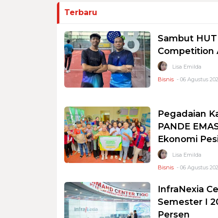
Terbaru
Sambut HUT R
Competition
Lisa Emilda
Bisnis
- 06 Agustus 202
Pegadaian K
PANDE EMAS 
Ekonomi Pesi
Lisa Emilda
Bisnis
- 06 Agustus 202
InfraNexia Ce
Semester I 2
Persen