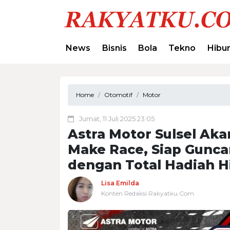
News
Bisnis
Bola
Tekno
Hibu
Home
Otomotif
Motor
Jumat, 11 Juli 2025 23:05
Astra Motor Sulsel Ak
Make Race, Siap Guncan
dengan Total Hadiah H
Lisa Emilda
Konten Redaksi Rakyatku.Com