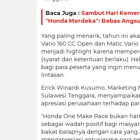
Baca Juga :
Sambut Hari Kemer
"Honda Merdeka": Bebas Angsur
Yang paling menarik, tahun ini akan
Vario 160 CC Open dan Matic Vario
menjadi highlight karena mempere
(syarat dan ketentuan berlaku). Hal
bagi para peserta yang ingin me
lintasan.
Erick Winardi Kusumo, Marketing 
Sulawesi Tenggara, menyampaika
apresiasi perusahaan terhadap pa
“Honda One Make Race bukan hanya
sebagai wadah positif bagi masya
bakat balapnya dengan cara yang 
mengapresiasi antusiasme para pe