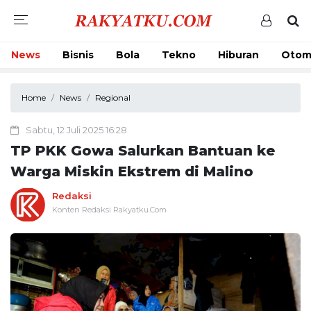
News
Bisnis
Bola
Tekno
Hiburan
Otom
Home
News
Regional
Sabtu, 12 Juli 2025 16:28
TP PKK Gowa Salurkan Bantuan ke
Warga Miskin Ekstrem di Malino
Redaksi
Konten Redaksi Rakyatku.Com