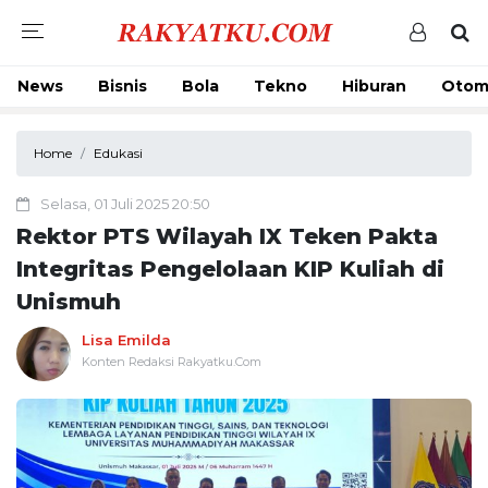
News
Bisnis
Bola
Tekno
Hiburan
Otom
Home
Edukasi
Selasa, 01 Juli 2025 20:50
Rektor PTS Wilayah IX Teken Pakta
Integritas Pengelolaan KIP Kuliah di
Unismuh
Lisa Emilda
Konten Redaksi Rakyatku.Com