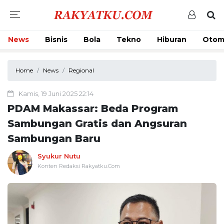
News
Bisnis
Bola
Tekno
Hiburan
Otom
Home
News
Regional
Kamis, 19 Juni 2025 22:14
PDAM Makassar: Beda Program
Sambungan Gratis dan Angsuran
Sambungan Baru
Syukur Nutu
Konten Redaksi Rakyatku.Com